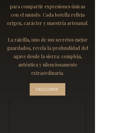
para compartir expresiones únicas
con el mundo. Cada botella refleja
origen, carácter y maestría artesanal.
La raicilla, uno de sus secretos mejor
guardados, revela la profundidad del
agave desde la sierra: compleja,
auténtica y silenciosamente
extraordinaria.
DESCUBRIR