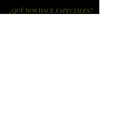
¿QUÉ NOS HACE
ESPECIALES
?
EL CAMPO
LA FAMILIA
MANOS
PROCESO
CALIDAD
MEXICANAS
ARTESANAL
SIERRA ALTA SPIRITS
Información
Tel: +(52)
33 1411 3585
Ventas
ventas@sierraaltaspirits.com
Encuéntranos
Mascota, Jalisco, México